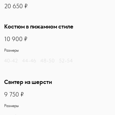
20650
20 650 ₽
Костюм в пижамном стиле
10900
10 900 ₽
Размеры
40-42
44-46
48-50
52-54
Свитер из шерсти
9750
9 750 ₽
Размеры