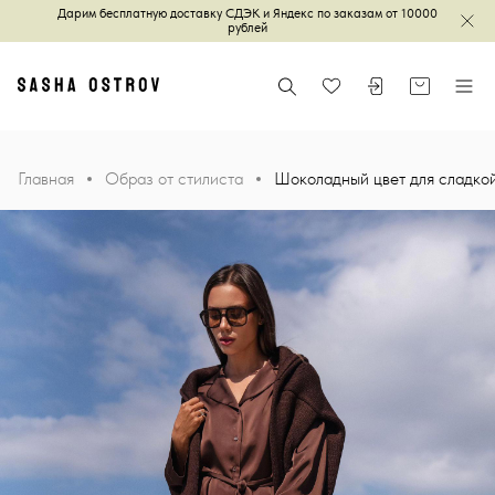
Дарим бесплатную доставку СДЭК и Яндекс по заказам от 10000
Зак
рублей
Главная
Поиск
Войти или зареги
Корзина
Меню
Избранное
Главная
Образ от стилиста
Шоколадный цвет для сладко