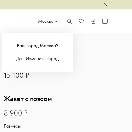
Закрыть
Москва
Поиск
Войти или зарегистр
Корзина
Избранное
Ваш город Москва?
Да
Изменить город
Костюм-тройка
15100
15 100 ₽
Жакет с поясом
8900
8 900 ₽
Размеры