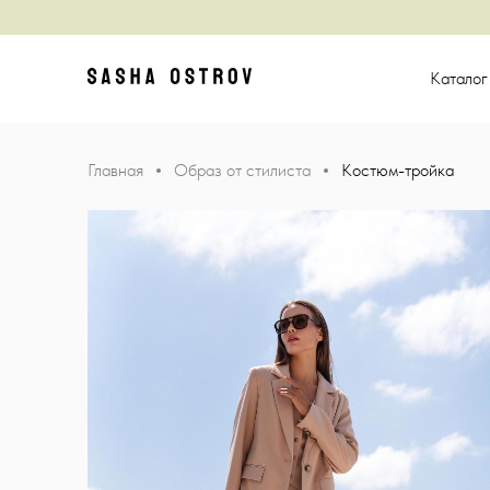
Главная
Катало
Главная
Образ от стилиста
Костюм-тройка