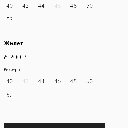
40
42
44
46
48
50
52
Жилет
6200
6 200 ₽
Размеры
40
42
44
46
48
50
52