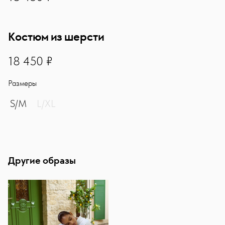
Костюм из шерсти
18450
18 450 ₽
Размеры
S/M
L/XL
Другие образы