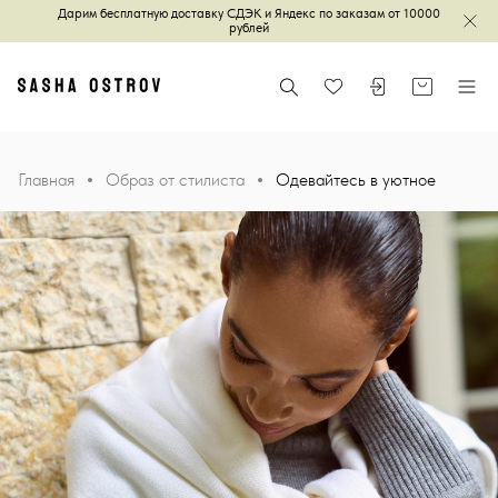
Дарим бесплатную доставку СДЭК и Яндекс по заказам от 10000
Зак
рублей
Главная
Поиск
Войти или зареги
Корзина
Меню
Избранное
Главная
Образ от стилиста
Одевайтесь в уютное