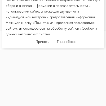
сбора и анализа информации о производительности и
использовании сайта, а также для улучшения и
индивидуальной настройки предоставления информации.
Нажимая кнопку «Принять» или продолжая пользоваться
сайтом, вы соглашаетесь на обработку файлов «Cookie» и
данных метрических систем.
Добавить в корзину
Принять
Подробнее
ПОДПИШИТЕСЬ НА E-MAIL РАССЫЛКУ,
ЧТОБЫ ПЕРВЫМИ УВИДЕТЬ НОВЫЕ
КОЛЛЕКЦИИ И НОВОСТИ
Подпи