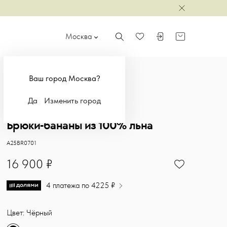
Закрыть
Москва
Поиск
Войти или зарегистр
Корзина
Избранное
Ваш город Москва?
Да
Изменить город
NEW
Брюки-бананы из 100% льна
Брюки-бананы с идеальной посадкой. Органический лён. Детали:
Sasha Ostrov
A25BR0701
16900
16 900 ₽
4 платежа по 4225 ₽
Цвет: Чёрный