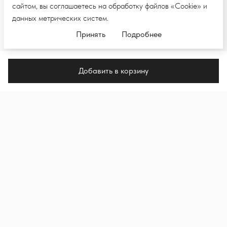
сайтом, вы соглашаетесь на обработку файлов «Cookie» и
данных метрических систем.
Принять
Подробнее
Добавить в корзину
ПОДПИШИТЕСЬ НА E-MAIL РАССЫЛКУ,
ЧТОБЫ ПЕРВЫМИ УВИДЕТЬ НОВЫЕ
КОЛЛЕКЦИИ И НОВОСТИ
Подпи
Я подписываюсь на рассылку и даю согласие на
обработку моих персональных данных в целях