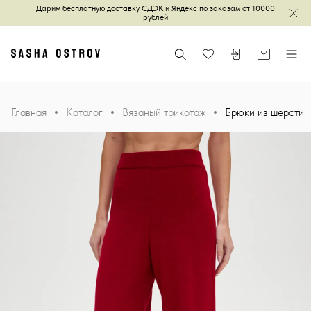
Дарим бесплатную доставку СДЭК и Яндекс по заказам от 10000
Зак
рублей
Главная
Поиск
Войти или зареги
Корзина
Меню
Избранное
Главная
Каталог
Вязаный трикотаж
Брюки из шерсти