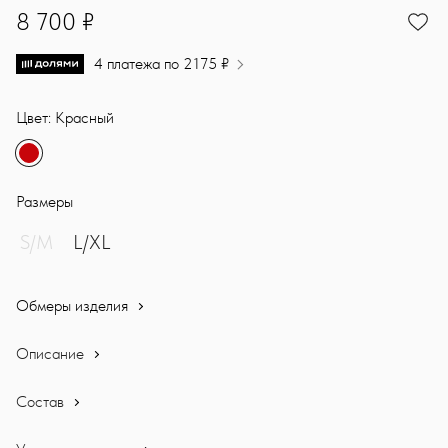
8700
8 700 ₽
4 платежа по 2175 ₽
Цвет: Красный
Размеры
S/M
L/XL
Обмеры изделия
Описание
Состав