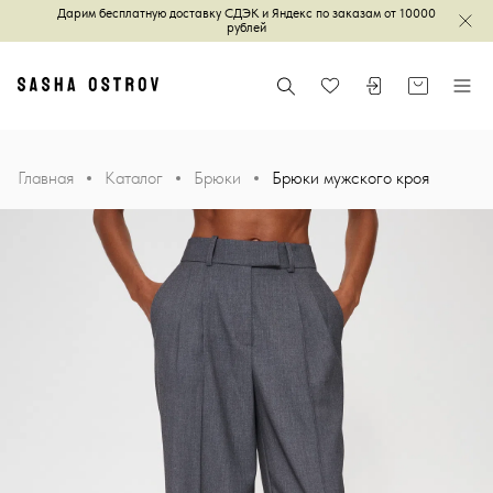
Дарим бесплатную доставку СДЭК и Яндекс по заказам от 10000
Зак
рублей
Главная
Поиск
Войти или зареги
Корзина
Меню
Избранное
Главная
Каталог
Брюки
Брюки мужского кроя