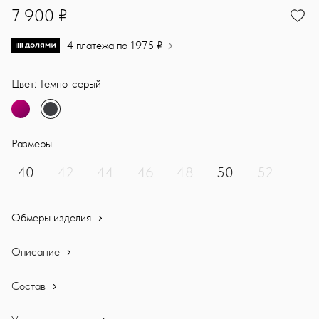
7900
7 900 ₽
4 платежа по 1975 ₽
Цвет: Темно-серый
Размеры
40
42
44
46
48
50
52
Обмеры изделия
Описание
Состав