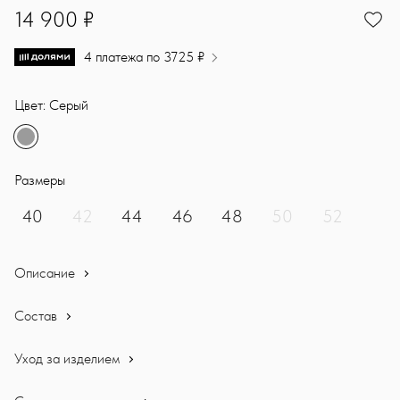
14900
14 900 ₽
4 платежа по 3725 ₽
Цвет: Серый
Размеры
40
42
44
46
48
50
52
Описание
Состав
Уход за изделием