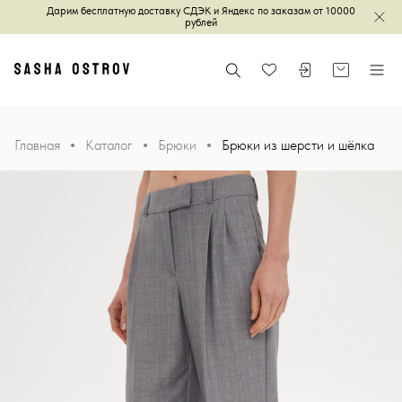
Дарим бесплатную доставку СДЭК и Яндекс по заказам от 10000
Зак
рублей
Главная
Поиск
Войти или зареги
Корзина
Меню
Избранное
Главная
Каталог
Брюки
Брюки из шерсти и шёлка