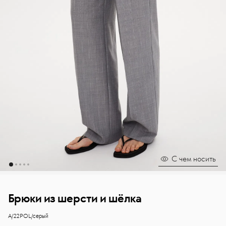
С чем носить
Брюки из шерсти и шёлка
Брюки из тонкой костюмной ткани итальянского производства, в
Sasha Ostrov
A/22POL/серый