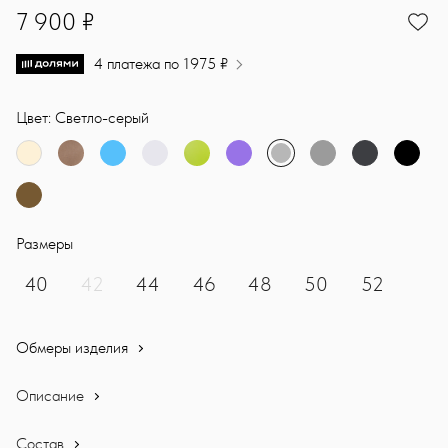
7900
7 900 ₽
4 платежа по 1975 ₽
Цвет: Светло-серый
Размеры
40
42
44
46
48
50
52
Обмеры изделия
Описание
Состав