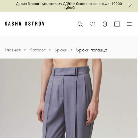
Дарим бесплатную доставку СДЭК и Яндекс по заказам от 10000
Зак
рублей
Главная
Поиск
Войти или зареги
Корзина
Меню
Избранное
Главная
Каталог
Брюки
Брюки палаццо