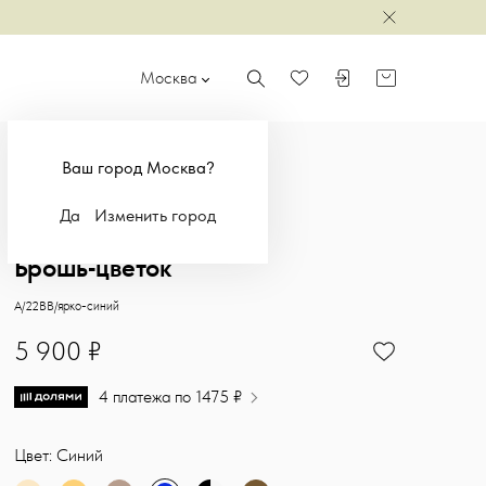
Закрыть
Москва
Поиск
Войти или зарегистр
Корзина
Избранное
Ваш город Москва?
Да
Изменить город
ТОЛЬКО ОНЛАЙН
Брошь-цветок
Удивительное украшение, которое создаёт настроение и завершае
Sasha Ostrov
A/22BB/ярко-синий
5900
5 900 ₽
4 платежа по 1475 ₽
Цвет: Синий