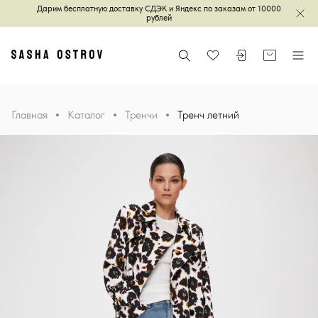
Дарим бесплатную доставку СДЭК и Яндекс по заказам от 10000
Зак
рублей
Главная
Поиск
Войти или зареги
Корзина
Меню
Избранное
Главная
Каталог
Тренчи
Тренч летний