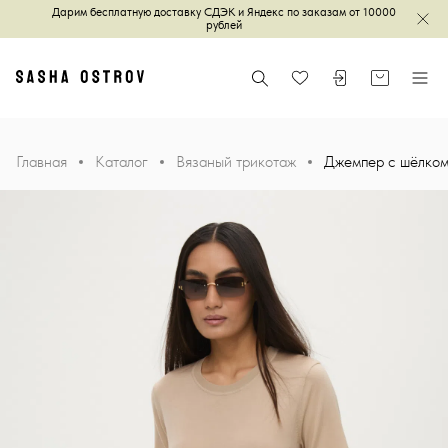
Дарим бесплатную доставку СДЭК и Яндекс по заказам от 10000
Зак
рублей
Главная
Поиск
Войти или зареги
Корзина
Меню
Избранное
Главная
Каталог
Вязаный трикотаж
Джемпер с шёлко