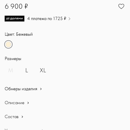
6900
6 900 ₽
4 платежа по 1725 ₽
Цвет: Бежевый
Размеры
M
L
XL
Обмеры изделия
Описание
Состав