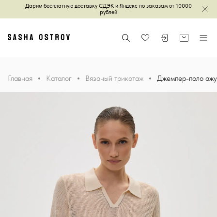
Дарим бесплатную доставку СДЭК и Яндекс по заказам от 10000
Зак
рублей
Главная
Поиск
Войти или зареги
Корзина
Меню
Избранное
Главная
Каталог
Вязаный трикотаж
Джемпер-поло ажу