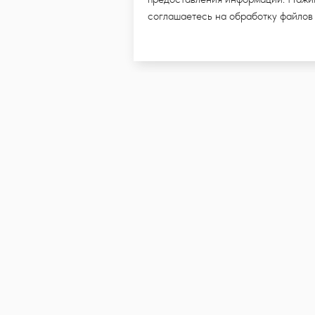
соглашаетесь на обработку файлов
ПИШИТЕСЬ НА E-MAIL РАССЫ
МИ УВИДЕТЬ НОВЫЕ КОЛЛЕКЦ
и даю согласие на обработку моих персональных данных в целях п