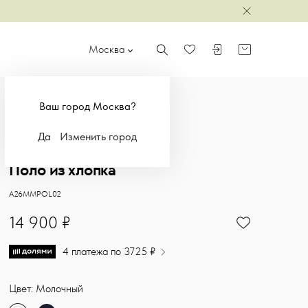
Закрыть
Москва
Поиск
Войти или зарегистр
Корзина
Избранное
Ваш город Москва?
Да
Изменить город
NEW
Поло из хлопка
Базовое поло без лишних деталей выполнено из мягкого смесовог
Sasha Ostrov
A26MMPOL02
14900
14 900 ₽
4 платежа по 3725 ₽
Цвет: Молочный