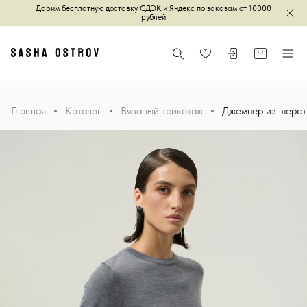
Дарим бесплатную доставку СДЭК и Яндекс по заказам от 10000
Зак
рублей
Главная
Поиск
Войти или зареги
Корзина
Меню
Избранное
Главная
Каталог
Вязаный трикотаж
Джемпер из шерст