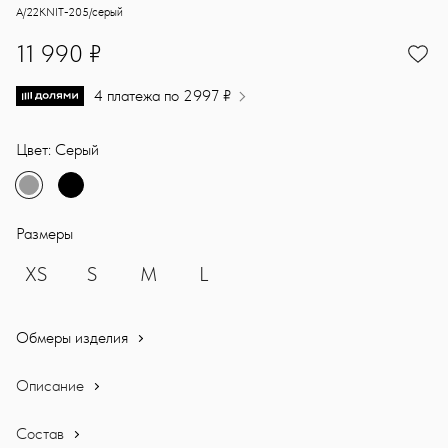
Классический джемпер из 100% шерсти — любимая модель наших п
Sasha Ostrov
A/22KNIT-205/серый
11990
11 990 ₽
4 платежа по 2997 ₽
Цвет: Серый
Размеры
XS
S
M
L
Обмеры изделия
Описание
Состав