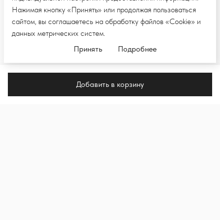
Нажимая кнопку «Принять» или продолжая пользоваться
сайтом, вы соглашаетесь на обработку файлов «Cookie» и
данных метрических систем.
Принять
Подробнее
Добавить в корзину
ПОДПИШИТЕСЬ НА E-MAIL РАССЫЛКУ,
ЧТОБЫ ПЕРВЫМИ УВИДЕТЬ НОВЫЕ
КОЛЛЕКЦИИ И НОВОСТИ
Подпи