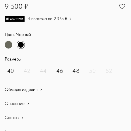
9500
9 500 ₽
4 платежа по 2375 ₽
Цвет: Черный
Размеры
40
42
44
46
48
50
52
Обмеры изделия
Описание
Состав