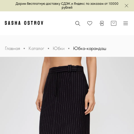
Дарим бесплатную доставку СДЭК и Яндекс по заказам от 10000
Зак
рублей
Главная
Поиск
Войти или зареги
Корзина
Меню
Избранное
Главная
Каталог
Юбки
Юбка-карандаш