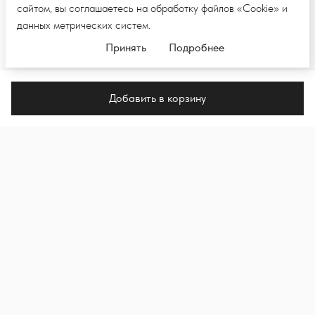
сайтом, вы соглашаетесь на обработку файлов «Cookie» и
данных метрических систем.
Принять
Подробнее
Добавить в корзину
ПОДПИШИТЕСЬ НА E-MAIL РАССЫЛКУ,
ЧТОБЫ ПЕРВЫМИ УВИДЕТЬ НОВЫЕ
КОЛЛЕКЦИИ И НОВОСТИ
Подпи
Я подписываюсь на рассылку и даю согласие на
обработку моих персональных данных в целях