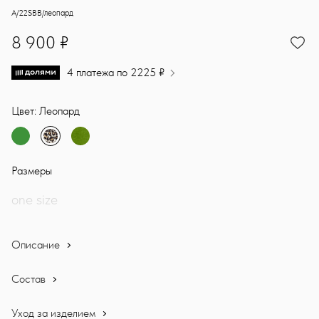
Статусная мега брошь диаметром 30 см. Удивительное украшение
Sasha Ostrov
A/22SBB/леопард
8900
8 900 ₽
4 платежа по 2225 ₽
Цвет: Леопард
Размеры
one size
Описание
Состав
Уход за изделием