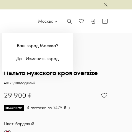
Закрыть
Москва
Поиск
Войти или зарегистр
Корзина
Избранное
Ваш город Москва?
Да
Изменить город
ТОЛЬКО ОНЛАЙН
Пальто мужского кроя oversize
Купить Пальто мужского кроя oversize, цвет бордовый по цене 
Sasha Ostrov
A/11RB/100/бордовый
29900
29 900 ₽
4 платежа по 7475 ₽
Цвет: бордовый