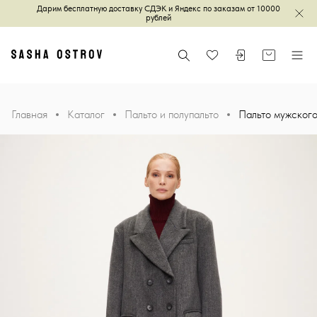
Дарим бесплатную доставку СДЭК и Яндекс по заказам от 10000
Зак
рублей
Главная
Поиск
Войти или зареги
Корзина
Меню
Избранное
Главная
Каталог
Пальто и полупальто
Пальто мужского