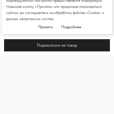
индивидуальной настройки предоставления информации.
Нажимая кнопку «Принять» или продолжая пользоваться
сайтом, вы соглашаетесь на обработку файлов «Cookie» и
данных метрических систем.
Принять
Подробнее
Подписаться на товар
ПОДПИШИТЕСЬ НА E-MAIL РАССЫЛКУ,
ЧТОБЫ ПЕРВЫМИ УВИДЕТЬ НОВЫЕ
КОЛЛЕКЦИИ И НОВОСТИ
Подпи