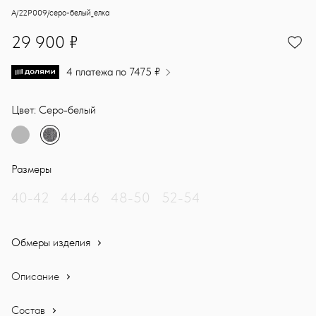
Демисезонное пальто с объёмными плечами. Минимализм форм воп
Sasha Ostrov
A/22P009/серо-белый_елка
29900
29 900 ₽
4 платежа по 7475 ₽
Цвет: Серо-белый
Размеры
40-42
44-46
48-50
52-54
Обмеры изделия
Описание
Состав