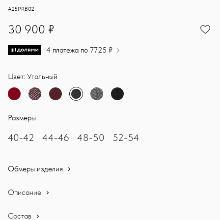
Демисезонное пальто в мужском стиле. Шерстяное полотно прави
Sasha Ostrov
A25PRB02
30900
30 900 ₽
4 платежа по 7725 ₽
Цвет: Угольный
Размеры
40-42
44-46
48-50
52-54
Обмеры изделия
Описание
Состав