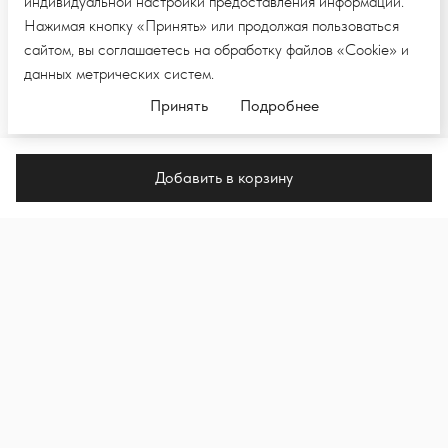
индивидуальной настройки предоставления информации.
Нажимая кнопку «Принять» или продолжая пользоваться
сайтом, вы соглашаетесь на обработку файлов «Cookie» и
данных метрических систем.
Принять
Подробнее
Добавить в корзину
ПОДПИШИТЕСЬ НА E-MAIL РАССЫЛКУ,
ЧТОБЫ ПЕРВЫМИ УВИДЕТЬ НОВЫЕ
КОЛЛЕКЦИИ И НОВОСТИ
Подпи