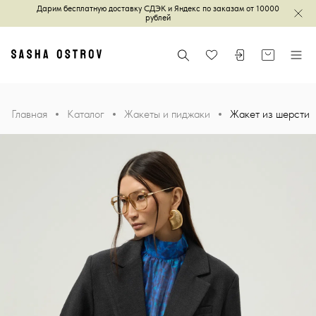
Дарим бесплатную доставку СДЭК и Яндекс по заказам от 10000
Зак
рублей
Главная
Поиск
Войти или зареги
Корзина
Меню
Избранное
Главная
Каталог
Жакеты и пиджаки
Жакет из шерсти