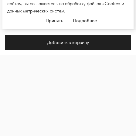
сайтом, вы соглашаетесь на обработку файлов «Cookie» и
данных метрических систем.
Принять
Подробнее
Добавить в корзину
ПОДПИШИТЕСЬ НА E-MAIL РАССЫЛКУ,
ЧТОБЫ ПЕРВЫМИ УВИДЕТЬ НОВЫЕ
КОЛЛЕКЦИИ И НОВОСТИ
Подпи
Я подписываюсь на рассылку и даю согласие на
обработку моих персональных данных в целях