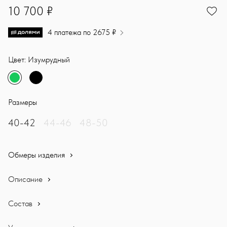
10700
10 700 ₽
4 платежа по 2675 ₽
Цвет: Изумрудный
Размеры
40-42
44-46
48-50
Обмеры изделия
Описание
Состав