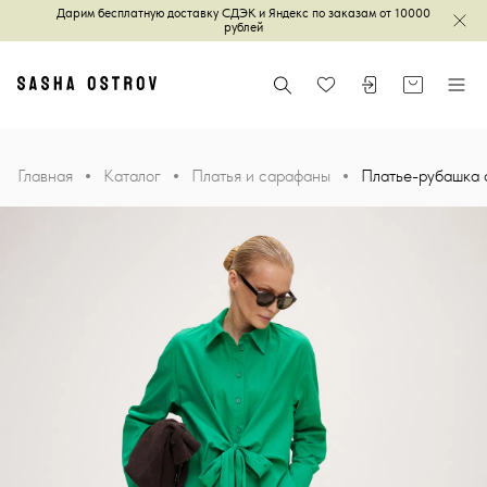
Дарим бесплатную доставку СДЭК и Яндекс по заказам от 10000
Зак
рублей
Главная
Поиск
Войти или зареги
Корзина
Меню
Избранное
Главная
Каталог
Платья и сарафаны
Платье-рубашка 