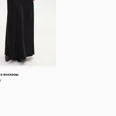
з вискозы
₽