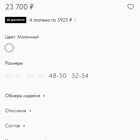
23700
23 700 ₽
4 платежа по 5925 ₽
Цвет: Молочный
Размеры
40-42
44-46
48-50
52-54
Обмеры изделия
Описание
Состав