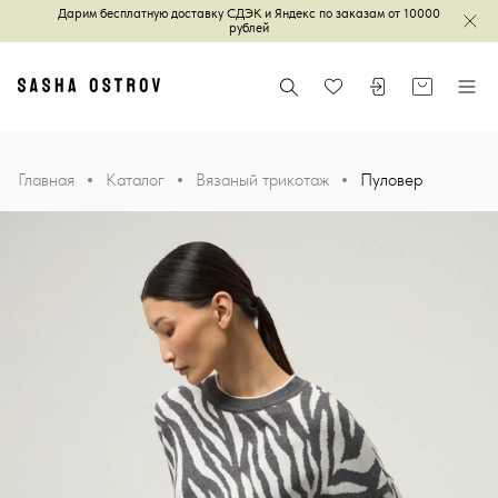
Дарим бесплатную доставку СДЭК и Яндекс по заказам от 10000
Зак
рублей
Главная
Поиск
Войти или зареги
Корзина
Меню
Избранное
Главная
Каталог
Вязаный трикотаж
Пуловер