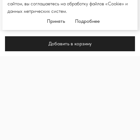
сайтом, вы соглашаетесь на обработку файлов «Cookie» и
данных метрических систем.
Принять
Подробнее
Добавить в корзину
ПОДПИШИТЕСЬ НА E-MAIL РАССЫЛКУ,
ЧТОБЫ ПЕРВЫМИ УВИДЕТЬ НОВЫЕ
КОЛЛЕКЦИИ И НОВОСТИ
Подпи
Я подписываюсь на рассылку и даю согласие на
обработку моих персональных данных в целях