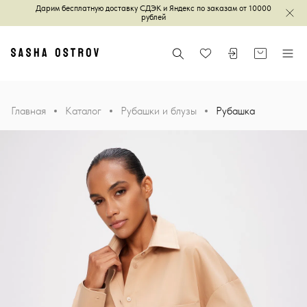
Дарим бесплатную доставку СДЭК и Яндекс по заказам от 10000
Зак
рублей
Главная
Поиск
Войти или зареги
Корзина
Меню
Избранное
Главная
Каталог
Рубашки и блузы
Рубашка