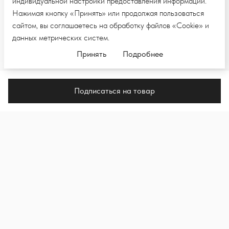
индивидуальной настройки предоставления информации.
Нажимая кнопку «Принять» или продолжая пользоваться
сайтом, вы соглашаетесь на обработку файлов «Cookie» и
данных метрических систем.
Принять
Подробнее
Подписаться на товар
ПОДПИШИТЕСЬ НА E-MAIL РАССЫЛКУ,
ЧТОБЫ ПЕРВЫМИ УВИДЕТЬ НОВЫЕ
КОЛЛЕКЦИИ И НОВОСТИ
Подпи