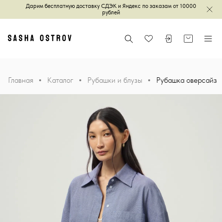
Дарим бесплатную доставку СДЭК и Яндекс по заказам от 10000
Зак
рублей
Главная
Поиск
Войти или зареги
Корзина
Меню
Избранное
Главная
Каталог
Рубашки и блузы
Рубашка оверсайз