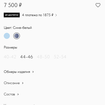
7500
7 500 ₽
4 платежа по 1875 ₽
Цвет: Сине-белый
Размеры
40-42
44-46
48-50
52-54
Обмеры изделия
Описание
Состав