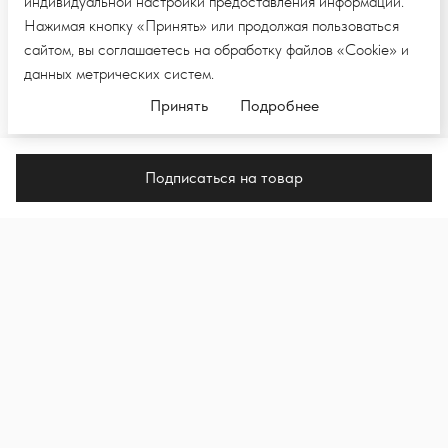
индивидуальной настройки предоставления информации.
Нажимая кнопку «Принять» или продолжая пользоваться
сайтом, вы соглашаетесь на обработку файлов «Cookie» и
данных метрических систем.
Принять
Подробнее
Подписаться на товар
ПОДПИШИТЕСЬ НА E-MAIL РАССЫЛКУ,
ЧТОБЫ ПЕРВЫМИ УВИДЕТЬ НОВЫЕ
КОЛЛЕКЦИИ И НОВОСТИ
Подпи