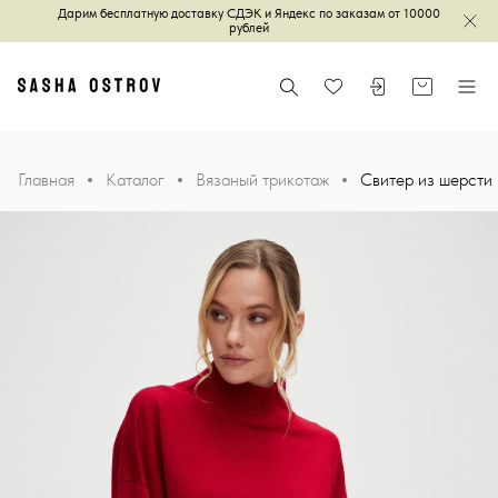
Дарим бесплатную доставку СДЭК и Яндекс по заказам от 10000
Зак
рублей
Главная
Поиск
Войти или зареги
Корзина
Меню
Избранное
Главная
Каталог
Вязаный трикотаж
Свитер из шерсти