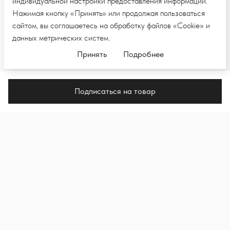
индивидуальной настройки предоставления информации.
Нажимая кнопку «Принять» или продолжая пользоваться
сайтом, вы соглашаетесь на обработку файлов «Cookie» и
данных метрических систем.
Принять
Подробнее
Подписаться на товар
ПОДПИШИТЕСЬ НА E-MAIL РАССЫЛКУ,
ЧТОБЫ ПЕРВЫМИ УВИДЕТЬ НОВЫЕ
КОЛЛЕКЦИИ И НОВОСТИ
Подпи