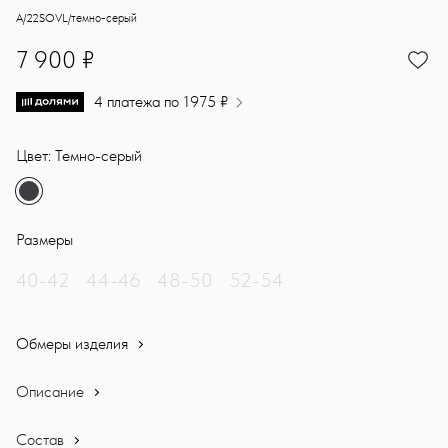
Жакет в стиле дадкор из костюмной ткани. Детали: объёмный кро
Sasha Ostrov
A/22SOVL/темно-серый
7900
7 900 ₽
4 платежа по 1975 ₽
Цвет: Темно-серый
Размеры
40-42
44-46
48-50
52-54
Обмеры изделия
Описание
Состав