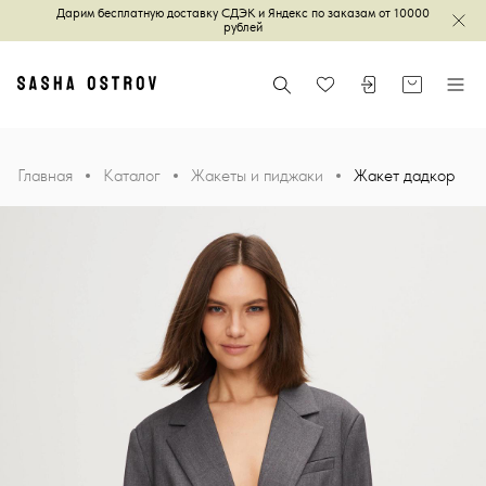
Дарим бесплатную доставку СДЭК и Яндекс по заказам от 10000
Зак
рублей
Главная
Поиск
Войти или зареги
Корзина
Меню
Избранное
Главная
Каталог
Жакеты и пиджаки
Жакет дадкор