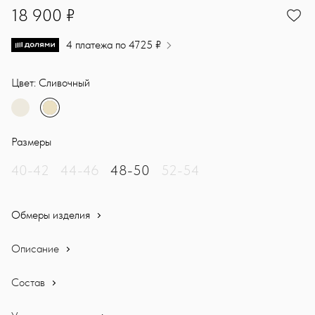
18900
18 900 ₽
4 платежа по 4725 ₽
Цвет: Сливочный
Размеры
40-42
44-46
48-50
52-54
Обмеры изделия
Описание
Состав