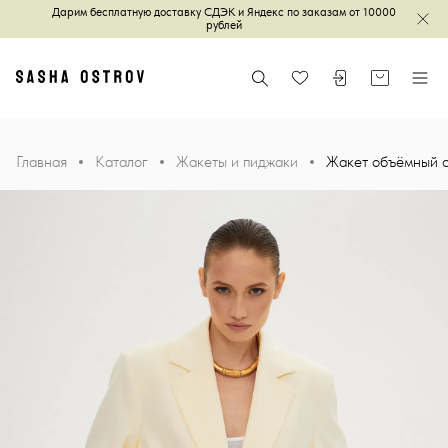
Дарим бесплатную доставку СДЭК и Яндекс по заказам от 10000
Зак
рублей
Главная
Поиск
Войти или зареги
Корзина
Меню
Избранное
Главная
Каталог
Жакеты и пиджаки
Жакет объёмный с