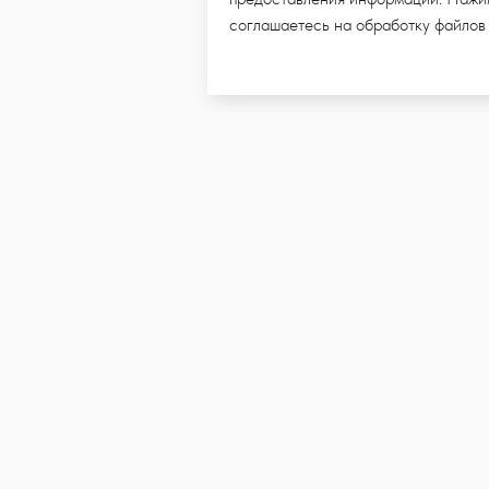
соглашаетесь на обработку файлов
ПИШИТЕСЬ НА E-MAIL РАССЫ
МИ УВИДЕТЬ НОВЫЕ КОЛЛЕКЦ
и даю согласие на обработку моих персональных данных в целях п