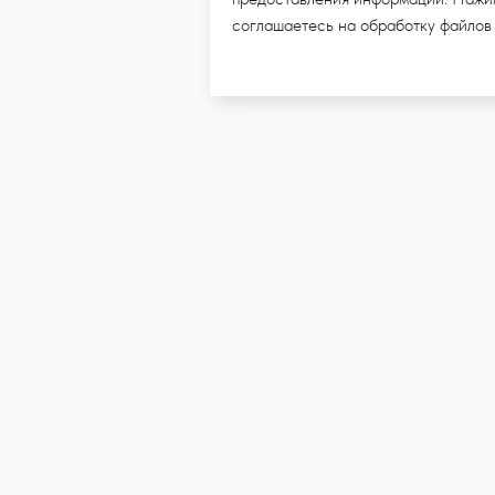
соглашаетесь на обработку файлов
ПИШИТЕСЬ НА E-MAIL РАССЫ
МИ УВИДЕТЬ НОВЫЕ КОЛЛЕКЦ
и даю согласие на обработку моих персональных данных в целях п