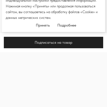
индивидуальной настройки предоставления информации.
Нажимая кнопку «Принять» или продолжая пользоваться
сайтом, вы соглашаетесь на обработку файлов «Cookie» и
данных метрических систем.
Принять
Подробнее
Подписаться на товар
ПОДПИШИТЕСЬ НА E-MAIL РАССЫЛКУ,
ЧТОБЫ ПЕРВЫМИ УВИДЕТЬ НОВЫЕ
КОЛЛЕКЦИИ И НОВОСТИ
Подпи