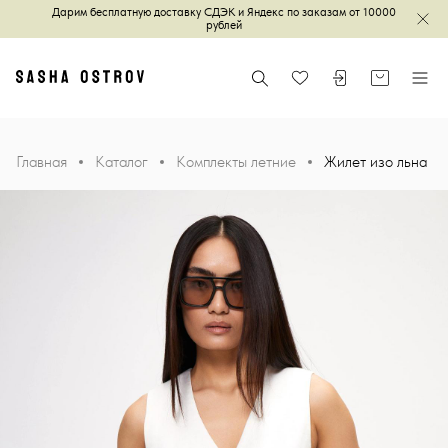
Дарим бесплатную доставку СДЭК и Яндекс по заказам от 10000
Зак
рублей
Главная
Поиск
Войти или зареги
Корзина
Меню
Избранное
Главная
Каталог
Комплекты летние
Жилет изо льна