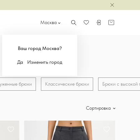
Закрыть
Москва
Поиск
Войти или зарегистр
Корзина
Избранное
Ваш город Москва?
Да
Изменить город
уженные брюки
Классические брюки
Брюки с высокой 
Сортировка