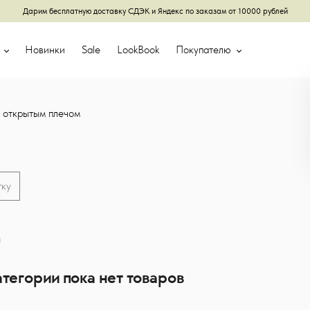
Дарим бесплатную доставку СДЭК и Яндекс по заказам от 10000 рублей
г
Новинки
Sale
LookBook
Покупателю
 открытым плечом
тку
ы
атегории пока нет товаров