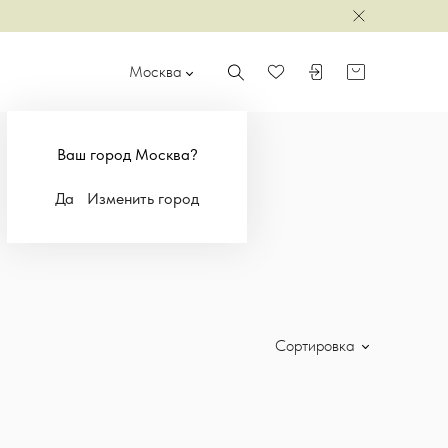
Закрыть
Москва
Поиск
Войти или зарегистр
Корзина
Избранное
Ваш город Москва?
Да
Изменить город
Сортировка