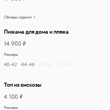
Обмеры изделия
Пижама для дома и пляжа
14900
14 900 ₽
Размеры
40-42
44-46
48-50
52-54
Топ из вискозы
4100
4 100 ₽
Размеры