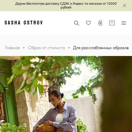
Дарим бесплатную доставку СДЭК и Яндекс по заказам от 10000
Зак
рублей
Главная
Поиск
Войти или зареги
Корзина
Меню
Избранное
Главная
Образ от стилиста
Для расслабленных образов