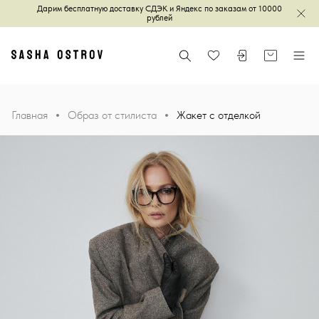
Дарим бесплатную доставку СДЭК и Яндекс по заказам от 10000
Зак
рублей
Главная
Поиск
Войти или зареги
Корзина
Меню
Избранное
Главная
Образ от стилиста
Жакет с отделкой