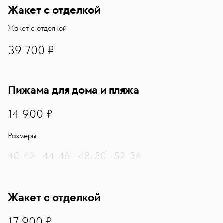
Жакет с отделкой
Жакет с отделкой
39700
39 700 ₽
Пижама для дома и пляжа
14900
14 900 ₽
Размеры
40-42
44-46
48-50
52-54
Жакет с отделкой
17900
17 900 ₽