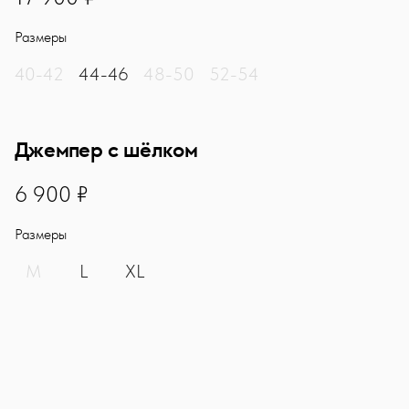
Размеры
40-42
44-46
48-50
52-54
Джемпер с шёлком
6900
6 900 ₽
Размеры
M
L
XL