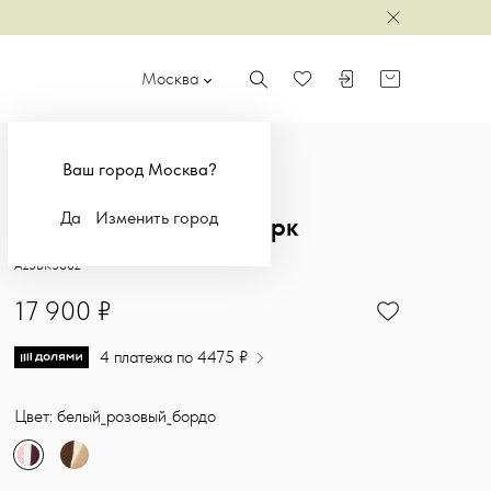
Закрыть
Москва
Поиск
Войти или зарегистр
Корзина
Избранное
Ваш город Москва?
Да
Изменить город
Брюки из футера пэчворк
Эксклюзивные брюки из японского футера, выполненные в техник
Sasha Ostrov
A25BR3802
17900
17 900 ₽
4 платежа по 4475 ₽
Цвет: белый_розовый_бордо