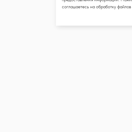
соглашаетесь на обработку файлов
ПИШИТЕСЬ НА E-MAIL РАССЫ
МИ УВИДЕТЬ НОВЫЕ КОЛЛЕКЦ
и даю согласие на обработку моих персональных данных в целях п