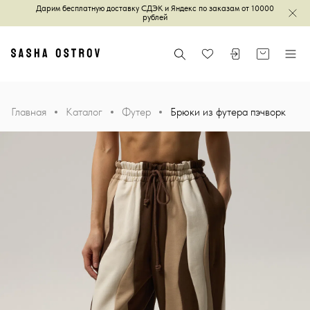
Дарим бесплатную доставку СДЭК и Яндекс по заказам от 10000
Зак
рублей
Главная
Поиск
Войти или зареги
Корзина
Меню
Избранное
Главная
Каталог
Футер
Брюки из футера пэчворк