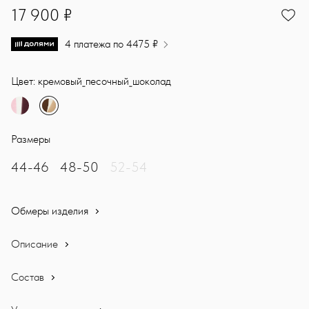
17900
17 900 ₽
4 платежа по 4475 ₽
Цвет: кремовый_песочный_шоколад
Размеры
44-46
48-50
52-54
Обмеры изделия
Описание
Состав