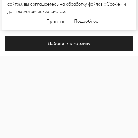
сайтом, вы соглашаетесь на обработку файлов «Cookie» и
данных метрических систем.
Принять
Подробнее
Добавить в корзину
ПОДПИШИТЕСЬ НА E-MAIL РАССЫЛКУ,
ЧТОБЫ ПЕРВЫМИ УВИДЕТЬ НОВЫЕ
КОЛЛЕКЦИИ И НОВОСТИ
Подпи
Я подписываюсь на рассылку и даю согласие на
обработку моих персональных данных в целях