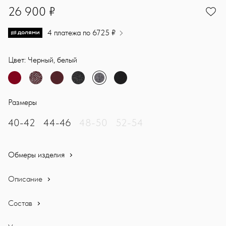
26900
26 900 ₽
4 платежа по 6725 ₽
Цвет: Черный, белый
Размеры
40-42
44-46
48-50
52-54
Обмеры изделия
Описание
Состав