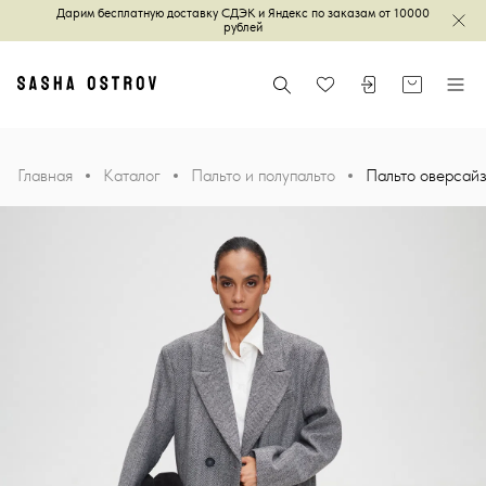
Дарим бесплатную доставку СДЭК и Яндекс по заказам от 10000
Зак
рублей
Главная
Поиск
Войти или зареги
Корзина
Меню
Избранное
Главная
Каталог
Пальто и полупальто
Пальто оверсайз